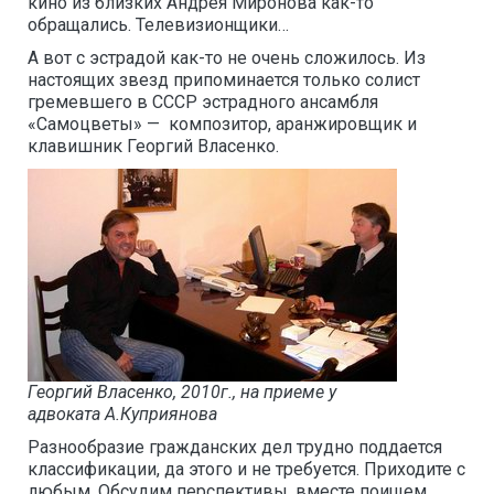
кино из близких Андрея Миронова как-то
обращались. Телевизионщики…
А вот с эстрадой как-то не очень сложилось. Из
настоящих звезд припоминается только солист
гремевшего в СССР эстрадного ансамбля
«Самоцветы» — композитор, аранжировщик и
клавишник Георгий Власенко.
Георгий Власенко, 2010г., на приеме у
адвоката А.Куприянова
Разнообразие гражданских дел трудно поддается
классификации, да этого и не требуется. Приходите с
любым. Обсудим перспективы, вместе поищем