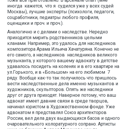
тоже все приготовлено. В арсенале опыт (мне
иногда кажется, что я судился уже у всех судей
Москвы), лучшие эксперты (психологи, педагоги,
соцработники, педиатры любого профиля,
оценщики и проч. и проч.).
Аналогично и с делами о наследстве. Нередко
приходится мирить родственников целыми
кланами. Например, это удалось для наследников
композитора Арама Ильича Хачатуряна. Конечно не
его самого, а наследников наследников великого
музыканта, у которого вашему адвокату в детстве
удавалось посидеть на коленях и в его квартире на
ул.Горького, и в «Большом» на его любимом 7
ряду. Вообще как-то так получилось что пришлось
вести наследственные дела именно музыкантов и
художников, скульпторов. Опять же наследники
друг от друга приходят. Наверное потому, что ваш
адвокат имеет давние связи в среде творцов,
начинал юристом в Художественном фонде. Уже
адвокатом я представлял Союз архитекторов
России, вел дела двух выдающихся басов и одного
очаровательного колоратурного сопрано. Артисты