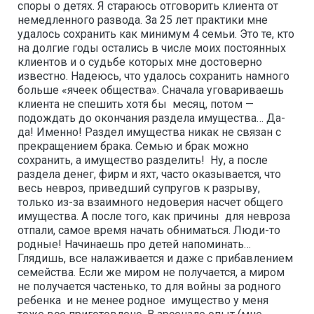
споры о детях. Я стараюсь отговорить клиента от
немедленного развода. За 25 лет практики мне
удалось сохранить как минимум 4 семьи. Это те, кто
на долгие годы остались в числе моих постоянных
клиентов и о судьбе которых мне достоверно
известно. Надеюсь, что удалось сохранить намного
больше «ячеек общества». Сначала уговариваешь
клиента не спешить хотя бы месяц, потом —
подождать до окончания раздела имущества… Да-
да! Именно! Раздел имущества никак не связан с
прекращением брака. Семью и брак можно
сохранить, а имущество разделить! Ну, а после
раздела денег, фирм и яхт, часто оказывается, что
весь невроз, приведший супругов к разрыву,
только из-за взаимного недоверия насчет общего
имущества. А после того, как причины для невроза
отпали, самое время начать обниматься. Люди-то
родные! Начинаешь про детей напоминать…
Глядишь, все налаживается и даже с прибавлением
семейства. Если же миром не получается, а миром
не получается частенько, то для войны за родного
ребенка и не менее родное имущество у меня