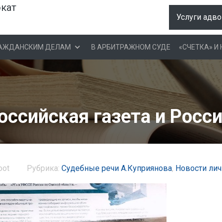
окат
Услуги адво
РАЖДАНСКИМ ДЕЛАМ
В АРБИТРАЖНОМ СУДЕ
«СЧЕТКА» И
Российская газета и Росс
oot
Рубрика:
Судебные речи А.Куприянова
,
Новости лич