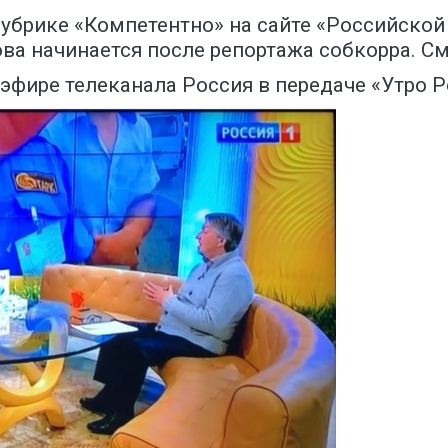
убрике «Компетентно» на сайте «Российской г
ова начинается после репортажа собкорра. С
фире телеканала Россия в передаче «Утро Рос