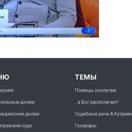
НЮ
ТЕМЫ
вокате
Помощь коллегам
оловным делам
…а Бог располагает!
ажданским делам
Судебные речи А.Куприя
итражном суде
Гонорары