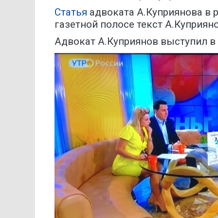
Статья
адвоката А.Куприянова в р
газетной полосе текст А.Куприян
Адвокат А.Куприянов выступил в э