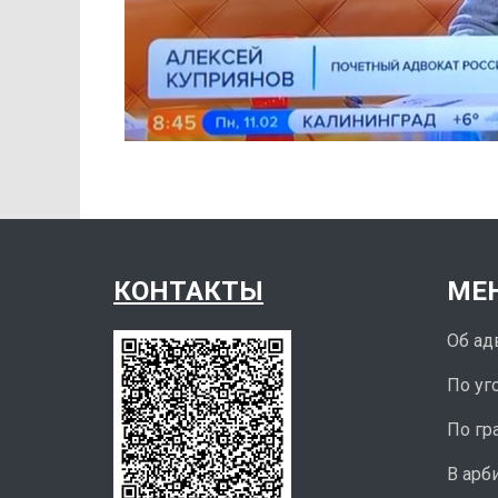
КОНТАКТЫ
МЕ
Об ад
По уг
По гр
В арб