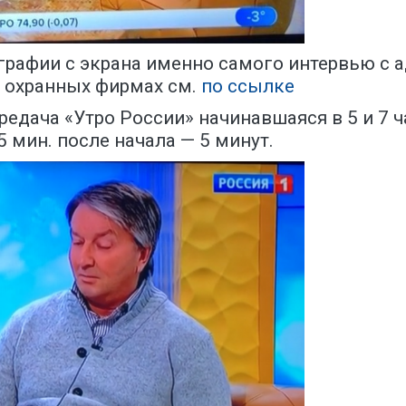
ографии с экрана именно самого интервью с
 охранных фирмах см.
по ссылке
едача «Утро России» начинавшаяся в 5 и 7 ча
5 мин. после начала — 5 минут.