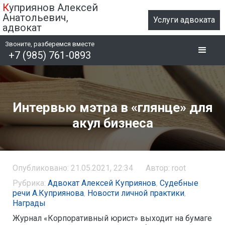
К
уприянов Алексей
Анатольевич,
Услуги адвоката
адвокат
Звоните, разберемся вместе
+7 (985) 761-0893
Интервью мэтра в «глянце» для
акул бизнеса
Опубликовано: 21.05.2021, 22:34
Автор: root
Рубрика:
Адвокат Алексей Куприянов
,
Судебные
речи А.Куприянова
,
Новости личной практики
,
Награды
Журнал «Корпоративный юрист» выходит на бумаге